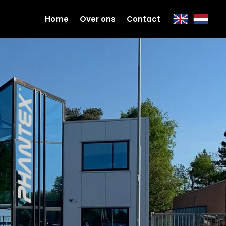
Home
Over ons
Contact